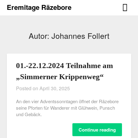
Skip
Eremitage Räzebore
to
content
Autor:
Johannes Follert
01.-22.12.2024 Teilnahme am
„Simmerner Krippenweg“
Posted on
April 30, 2025
An den vier Adventssonntagen öffnet der Räzebore
seine Pforten für Wanderer mit Glühwein, Punsch
und Gebäck.
Continue reading