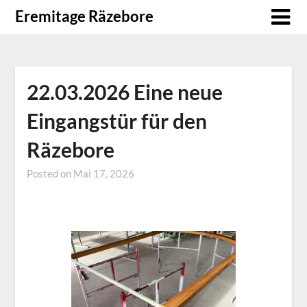
Skip
Eremitage Räzebore
to
content
22.03.2026 Eine neue
Eingangstür für den
Räzebore
Posted on
Mai 17, 2026