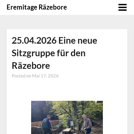
Skip
Eremitage Räzebore
to
content
25.04.2026 Eine neue
Sitzgruppe für den
Räzebore
Posted on
Mai 17, 2026