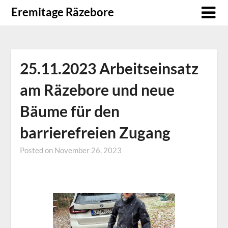
Skip
Eremitage Räzebore
to
content
25.11.2023 Arbeitseinsatz
am Räzebore und neue
Bäume für den
barrierefreien Zugang
Posted on
November 26, 2023