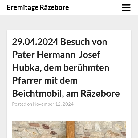
Skip
Eremitage Räzebore
to
content
29.04.2024 Besuch von
Pater Hermann-Josef
Hubka, dem berühmten
Pfarrer mit dem
Beichtmobil, am Räzebore
Posted on
November 12, 2024