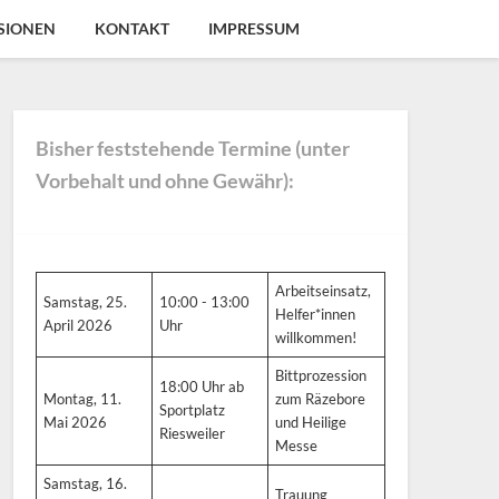
SIONEN
KONTAKT
IMPRESSUM
Bisher feststehende Termine (unter
Vorbehalt und ohne Gewähr):
Arbeitseinsatz,
Samstag, 25.
10:00 - 13:00
Helfer*innen
April 2026
Uhr
willkommen!
Bittprozession
18:00 Uhr ab
Montag, 11.
zum Räzebore
Sportplatz
Mai 2026
und Heilige
Riesweiler
Messe
Samstag, 16.
Trauung