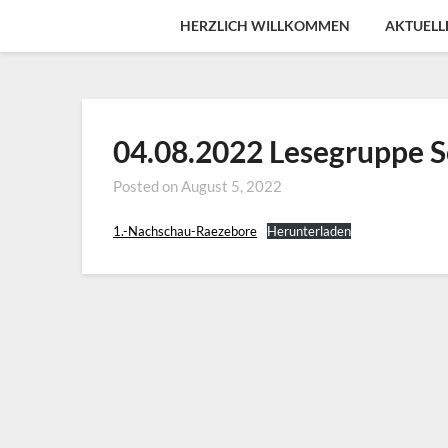
Skip
HERZLICH WILLKOMMEN
AKTUELL
to
content
04.08.2022 Lesegruppe S
Posted on
August 5, 2022
1.-Nachschau-Raezebore
Herunterladen