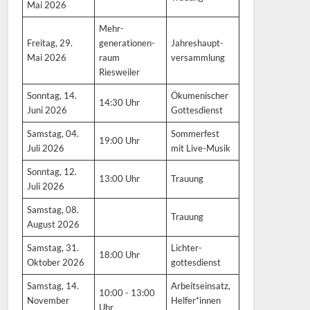
Mai 2026
Mehr-
Freitag, 29.
generationen-
Jahreshaupt-
Mai 2026
raum
versammlung
Riesweiler
Sonntag, 14.
Ökumenischer
14:30 Uhr
Juni 2026
Gottesdienst
Samstag, 04.
Sommerfest
19:00 Uhr
Juli 2026
mit Live-Musik
Sonntag, 12.
13:00 Uhr
Trauung
Juli 2026
Samstag, 08.
Trauung
August 2026
Samstag, 31.
Lichter-
18:00 Uhr
Oktober 2026
gottesdienst
Samstag, 14.
Arbeitseinsatz,
10:00 - 13:00
November
Helfer*innen
Uhr